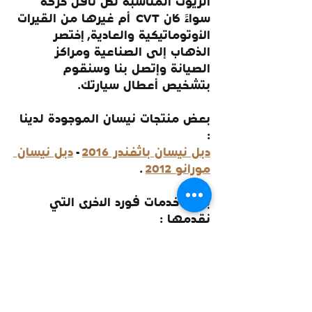
الزيوت المناسبة لكل ناقل حركة 
سواءً كان CVT  أم غيرها من القيرات 
الأوتوماتيكية والعادية, إختصر 
الذهاب إلى الصناعية ومراكز 
الصيانة وإتصل بنا وسنقوم 
بتشخيص أعطال سيارتك.
بعض منتجات نيسان الموجودة لدينا 
:
دبل نيسان باثفندر 2016
 - 
دبل نيسان 
مورانو 2012
 .
بعض خدمات فورد الاخرى التي 
نقدمها :
الحل لصوت ونة دبل الباثفندر
 - 
تحويل الباترول من الأوتو لعادي
.