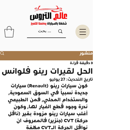
منشور
3 دقيقة قراءة
الحل لقيرات رينو فلوانس
تاريخ التحديث:
27 يوليو
كون سيارات رينو (Renault) سيارات 
جديدة نسبياً في السوق السعودية, 
والاستخدام المحلي, فمن الطبيعي 
ندرة وجود قطع الغيار لها, وكون 
أغلب سيارات رينو مزودة بقير (ناقل 
حركة) CVT (جنزير) فالمعروف ان 
نواقل الحركة الـCVT مكلفة 