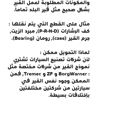
والمكونات المطلوبة لعمل القير 
بشكل صحيح مثل قير البلد تماماً.
مثال على القطع التي يتم نقلها : 
كف الإشارات (P-R-N-D), مبرد الزيت, 
جرم القير (case), رومان (Bearing).
لماذا التحويل ممكن :
لأن شركات تصنيع السيارات تشتري 
نموذج القير من شركات مختصة مثل 
: BorgWarner و ZF و Tremec, فمن 
الممكن وجود نفس القير في 
سيارتين من شركتين مختلفتين 
بإختلافات بسيطة.