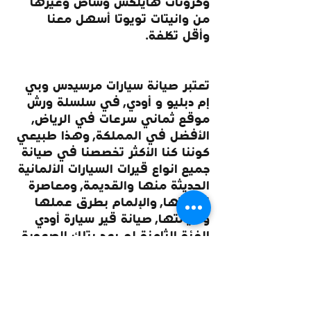
وكرونات هايلكس وشاص وغيرها 
من وانيتات تويوتا أسهل معنا 
وأقل تكلفة.
تعتبر صيانة سيارات مرسيدس وبي 
إم دبليو و أودي, في سلسلة ورش 
موقع ثماني سرعات في الرياض, 
الأفضل في المملكة, وهذا طبيعي 
كوننا كنا الأكثر تخصصنا في صيانة 
جميع انواع قيرات السيارات الألمانية 
الحديثة منها والقديمة, ومعاصرة 
تقنياتها, والإلمام بطرق عملها 
وصيانتها, صيانة قير سيارة أودي 
الفئة الثامنة لم يعد بتلك الصعوبة, 
صيانة قير بي إم الفئة السابعة 
وغيرها من الفئات أسهل معنا 
وأضمن, وأقل تكلفة, هذا طبيعي 
كوننا نحن والورش المتعاملين 