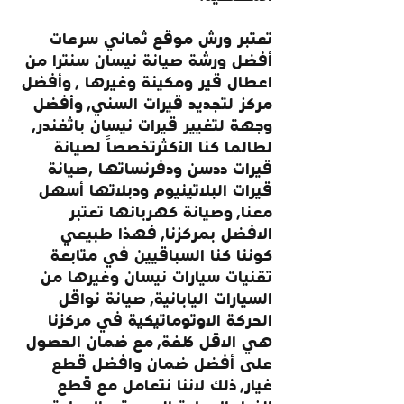
تعتبر ورش موقع ثماني سرعات 
أفضل ورشة صيانة نيسان سنترا من 
اعطال قير ومكينة وغيرها , وأفضل 
مركز لتجديد قيرات السني, وأفضل 
وجهة لتغيير قيرات نيسان باثفندر, 
لطالما كنا الأكثرتخصصاً لصيانة 
قيرات ددسن ودفرنساتها ,صيانة 
قيرات البلاتينيوم ودبلاتها أسهل 
معنا, وصيانة كهربائها تعتبر 
الافضل بمركزنا, فهذا طبيعي 
كوننا كنا السباقيين في متابعة 
تقنيات سيارات نيسان وغيرها من 
السيارات اليابانية, صيانة نواقل 
الحركة الاوتوماتيكية في مركزنا 
هي الاقل كلفة, مع ضمان الحصول 
على أفضل ضمان وافضل قطع 
غيار, ذلك لاننا نتعامل مع قطع 