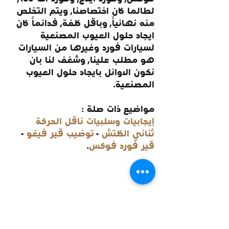
لطالما كان اختصاصنا, ويتم التخلص 
منه نهائياً, وباقل كلفة, فدائماً كان 
ايجاد حلول العيوب المصنعية 
لسيارات فورد وغيرها من السيارات 
هو مطلب علينا, وشغف لنا بان 
نكون الاوائل بايجاد حلول العيوب 
المصنعية.
مواضيع ذات صلة :
إيجابيات وسلبيات ناقل الحركة 
ثنائي الكلتش
 - 
توضيب قير فيغو
 - 
قير فورد فوكس
.