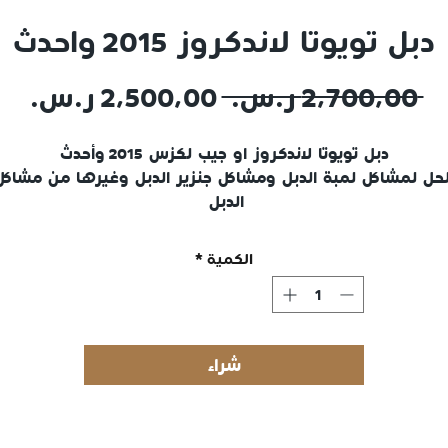
دبل تويوتا لاندكروز 2015 واحدث
سعر
سع
 ‏٢٬٧٠٠٫٠٠ ر.س.‏ 
عادي
الب
دبل تويوتا لاندكروز او جيب لكزس 2015 وأحدث
لحل لمشاكل لمبة الدبل ومشاكل جنزير الدبل وغيرها من مشاكل
الدبل
الحالة : أصلي شد بلد
الكمية
*
رقم الوكالة :36100-60B11
36100-60B12
89533-60242
شراء
مدة الضمان : اسبوعين
مع امكانية الشحن لجميع مناطق المملكة
الشحن لنقاط استلام