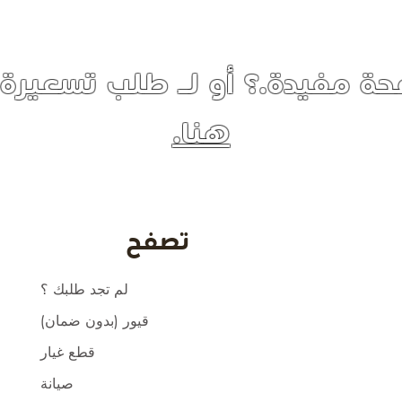
ة مفيدة.؟ أو لـ طلب تسعيرة
هنا.
تصفح
لم تجد طلبك ؟
قيور (بدون ضمان)
قطع غيار
صيانة