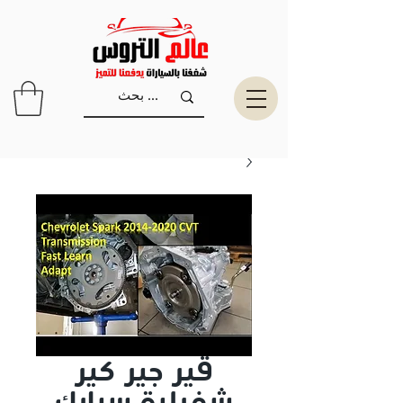
قير جير كير
شفرلية سبارك