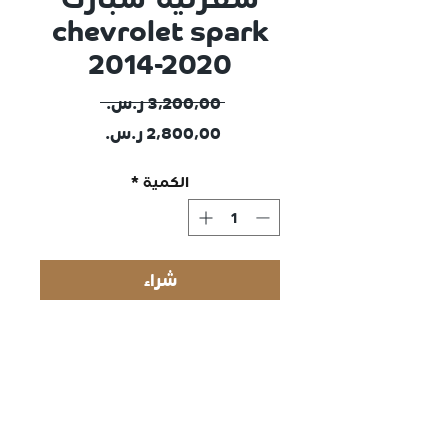
chevrolet spark
2014-2020
سعر
 ‏٣٬٢٠٠٫٠٠ ر.س.‏ 
سعر
عادي
البيع
الكمية
*
شراء