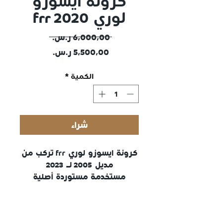
كرونة ايسوزو
لوري frr 2020
سعر
 ‏٦٬٠٠٠٫٠٠ ر.س.‏ 
سعر
عادي
البيع
الكمية
*
شراء
كرونة ايسوزو لوري frr تركب من
مديل 2005 لـ 2023
مستخدمة مستوردة أصلية
مضمونة
الحل لصوت ونة كرونة الايسوزو
دينا وصوت الطقطقة وغيرها