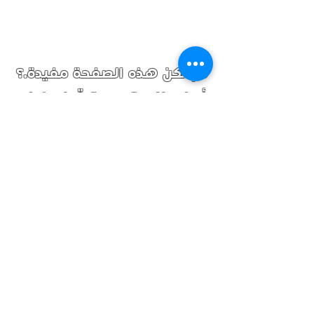
روابط ذات صلة :
كرونة ftr
-
كرونة fsr
-
كرونة دينا
تيربو
-
كرونة npr
-
جير دينا
لم تكن هذه الصفحة مفيدة.؟
أو لـ طلب تسعيرة قطع غيار,
إضغط هنا.
تابعنا
تصفح
سياسة الاستبدال والإرجاع والشحن