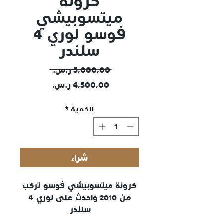
كرونة
ميتسوبيشي
فوسو لوري 4
سلندر
سعر
 ‏٥٬٠٠٠٫٠٠ ر.س.‏ 
سعر
عادي
البيع
الكمية
*
شراء
كرونة ميتسوبيشي فوسو تركب
من 2010 واحدث على لوري 4
سلندر
مستخدمة اصلية مضمونة