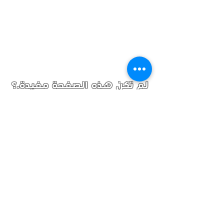
الوقت المتوقع للشحن للمدن
الغير رئيسية بالمملكة : 2-3 يوم
روابط ذات صلة :
جير ميتسوبيشي فوسو 6 غيار
-
جير ميتسوبيشي روزا
-
جير
ميتسوبيشي وانيت
-
كرونة
لم تكن هذه الصفحة مفيدة.؟
ميتسوبيشي دينا
أو لـ طلب تسعيرة قطع غيار,
إضغط هنا.
تابعنا
تصفح
سياسة الاستبدال والإرجاع والشحن