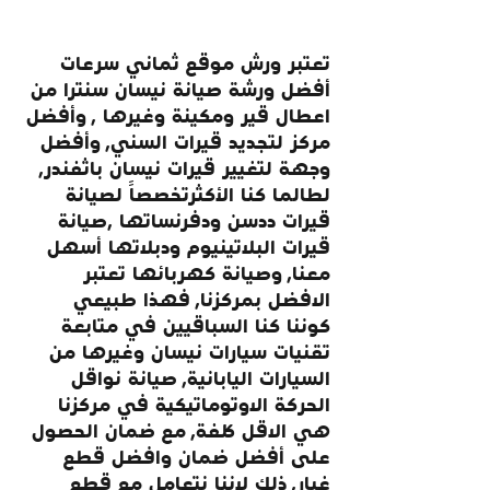
تعتبر ورش موقع ثماني سرعات 
أفضل ورشة صيانة نيسان سنترا من 
اعطال قير ومكينة وغيرها , وأفضل 
مركز لتجديد قيرات السني, وأفضل 
وجهة لتغيير قيرات نيسان باثفندر, 
لطالما كنا الأكثرتخصصاً لصيانة 
قيرات ددسن ودفرنساتها ,صيانة 
قيرات البلاتينيوم ودبلاتها أسهل 
معنا, وصيانة كهربائها تعتبر 
الافضل بمركزنا, فهذا طبيعي 
كوننا كنا السباقيين في متابعة 
تقنيات سيارات نيسان وغيرها من 
السيارات اليابانية, صيانة نواقل 
الحركة الاوتوماتيكية في مركزنا 
هي الاقل كلفة, مع ضمان الحصول 
على أفضل ضمان وافضل قطع 
غيار, ذلك لاننا نتعامل مع قطع 