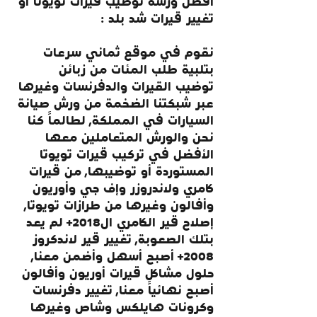
أفضل ورشة توضيب قيرات تويوتا أو 
تغيير قيرات شد بلد :
نقوم في موقع ثماني سرعات 
بتلبية طلب المئات من زبائن 
توضيب القيرات والدفرنسات وغيرها 
عبر شبكتنا الضخمة من ورش صيانة 
السيارات في المملكة, لطالماً كنا 
نحن والورش المتعاملين معها 
الأفضل في تركيب قيرات تويوتا 
المستوردة أو توضيبها, من قيرات 
كامري ولاندروزر وإف جي وأوريون 
وأفالون وغيرها من طرازات تويوتا, 
إصلاح قير الكامري ال2018+ لم يعد 
بتلك الصعوبة, تغيير قير لاندكروز 
2008+ أصبح أسهل وأضمن معنا, 
حلول مشاكل قيرات أوريون وأفالون 
أصبح نهائياً معنا, تغيير دفرنسات 
وكرونات هايلكس وشاص وغيرها 