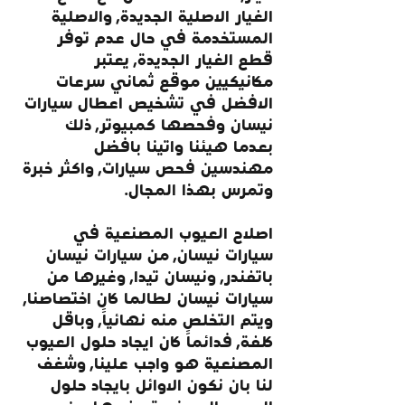
الغيار الاصلية الجديدة, والاصلية 
المستخدمة في حال عدم توفر 
قطع الغيار الجديدة, يعتبر 
مكانيكيين موقع ثماني سرعات 
الافضل في تشخيص اعطال سيارات 
نيسان وفحصها كمبيوتر, ذلك 
بعدما هيئنا واتينا بافضل 
مهندسين فحص سيارات, واكثر خبرة 
وتمرس بهذا المجال.
اصلاح العيوب المصنعية في 
سيارات نيسان, من سيارات نيسان 
باتفندر, ونيسان تيدا, وغيرها من 
سيارات نيسان لطالما كان اختصاصنا, 
ويتم التخلص منه نهائياً, وباقل 
كلفة, فدائماً كان ايجاد حلول العيوب 
المصنعية هو واجب علينا, وشغف 
لنا بان نكون الاوائل بايجاد حلول 