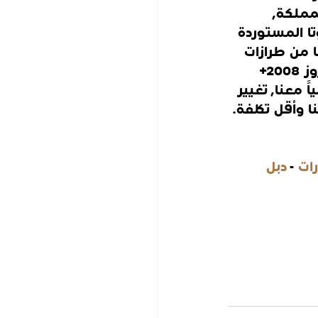
مملكة, 
ا المستوردة 
 من طرازات 
تويوتا, إصلاح قير الكامري ال2018+ لم يعد بتلك الصعوبة, تغيير قير لاندكروز 2008+ 
معنا, تغيير 
 وأقل تكلفة.
رات
 - 
دبل 