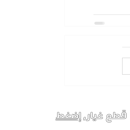
 قطع غيار,
إضغط