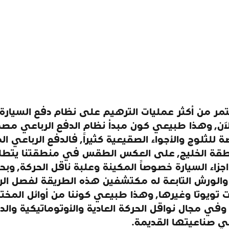
ر من أكثر عمليات الترهيم على نظام دفع السيارة ط
حتى الآن, وهذا طبيعي كون مبدأ نظام الدفع الرباعي مص
ة للثلوج والأجواء الصقيعية كثيراً, فالدفع الرباعي ا
طقة الخليج, على العكس الطقس في منطقتنا يتطلب
اء السيارة خصوصاً المكينة وعلبة ناقل الحركة, وبحمد
حن متجر أنس2014 والورش التابعة له مكتشفين هذه الطريقة لفصل ا
 تويوتا وغيرها, وهذا طبيعي كوننا من أوائل المخ
وفي مجال نواقل الحركة العادية والأوتوماتيكية والد
 صناعيتها القديمة.