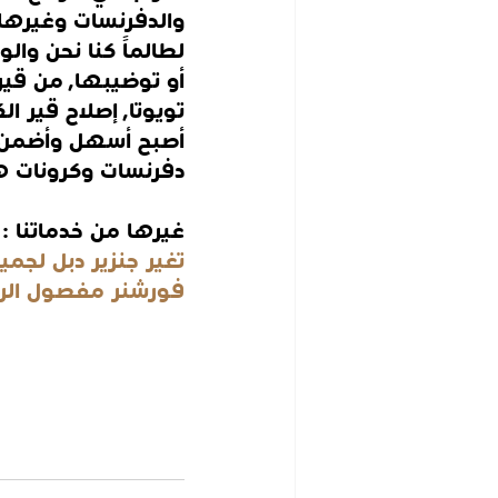
والدفرنسات وغيرها 
لطالماً كنا نحن وا
أو توضيبها, من قير
أصبح أسهل وأضمن مع
دفرنسات وكرونات ه
غيرها من خدماتنا :
تغير جنزير دبل لجميع
فورشنر مفصول الر